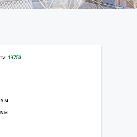
кта:
19753
кв.м
в.м