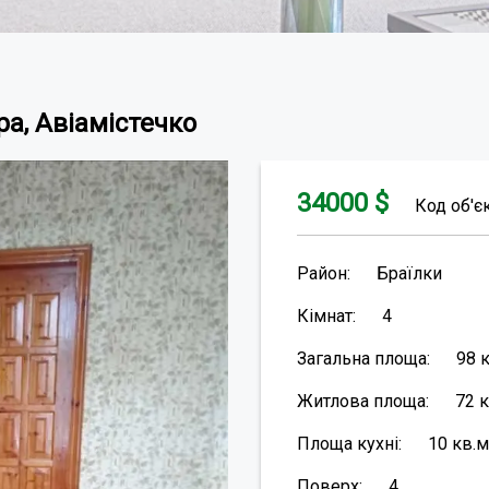
ра, Авіамістечко
34000
$
Код об'є
Район:
Браїлки
Кімнат:
4
Загальна площа:
98
Житлова площа:
72
к
Площа кухні:
10
кв.м
Поверх:
4