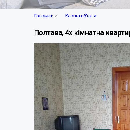
Головна
›
Картка об'єкта
›
Полтава, 4x кімнатна кварти