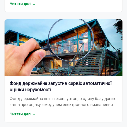
2026 року демонструє нові тренди: від зростання
Читати далі →
попиту …
Фонд держмайна запустив сервіс автоматичної
оцінки нерухомості
Фонд держмайна ввів в експлуатацію єдину базу даних
звітів про оцінку з модулем електронного визначення
оціночної вартості, сервісом послуги електронн…
Читати далі →