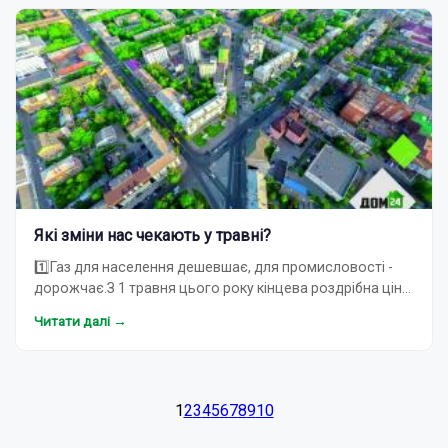
Які зміни нас чекають у травні?
1️⃣Газ для населення дешевшає, для промисловості -
дорожчає.З 1 травня цього року кінцева роздрібна ціна
газу для населення становитиме 8 247 грн за т…
Читати далі →
1
2
3
4
5
6
7
8
9
10