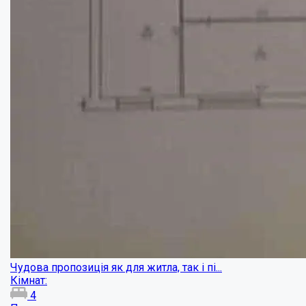
Велика квартира в центрі міста...
Кімнат:
4
Площа:
191
кв.м.
Купити
119000
$