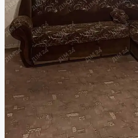
Квартира в приватному будинку...
Кімнат:
4
Площа:
73
кв.м.
Купити
91600
$