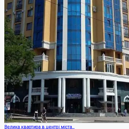
Велика квартира в тихому центрі...
Кімнат:
4
Площа:
178
кв.м.
Купити
240000
$