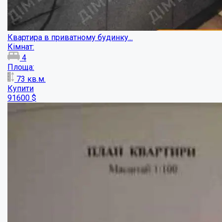
Чудова пропозиція як для житла, так і пі...
Кімнат:
4
Площа:
83
кв.м.
Купити
70000
$