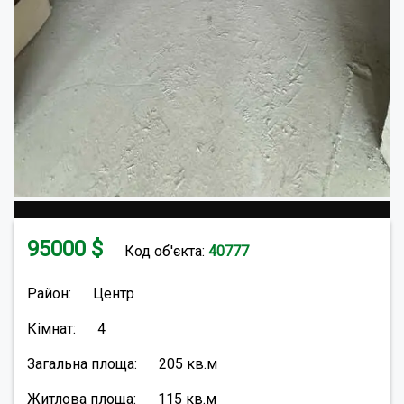
95000
$
Код об'єкта:
40777
Район:
Центр
Кімнат:
4
Загальна площа:
205
кв.м
Житлова площа:
115
кв.м