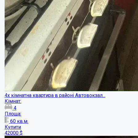
Простора квартира у центрі з терасою!...
Кімнат:
4
Площа:
217
кв.м.
Купити