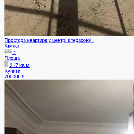
Продаж 3 кімнати з 4 -х кімнатноі кварт...
Кімнат:
4
Площа:
96
кв.м.
Купити
25000
$