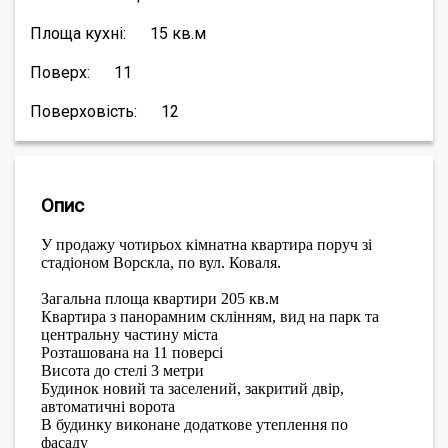
Площа кухні:
15
кв.м
Поверх:
11
Поверховість:
12
Опис
У продажу чотирьох кімнатна квартира поруч зі
стадіоном Ворскла, по вул. Коваля.
Загальна площа квартири 205 кв.м
Квартира з панорамним склінням, вид на парк та
центральну частину міста
Розташована на 11 поверсі
Висота до стелі 3 метри
Будинок новий та заселений, закритий двір,
автоматичні ворота
В будинку виконане додаткове утеплення по
фасаду