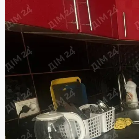
4x кімнатна квартира в районі Автовокзал...
Кімнат:
4
Площа:
60
кв.м.
Купити
42000
$