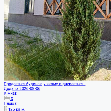
Продається будинок, у якому відчувається...
Додано: 2026-08-06
Кімнат:
3
Площа:
125
кв.м.