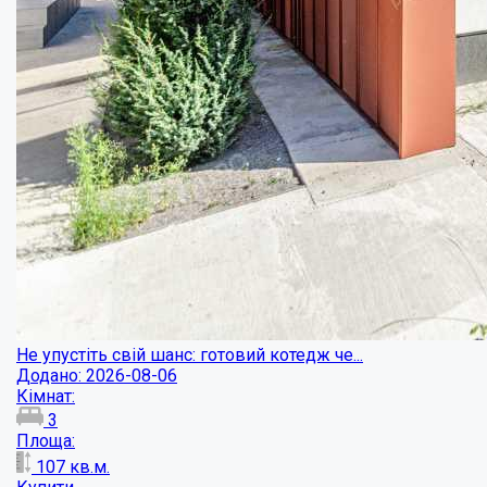
Не упустіть свій шанс: готовий котедж че...
Додано: 2026-08-06
Кімнат:
3
Площа:
107
кв.м.