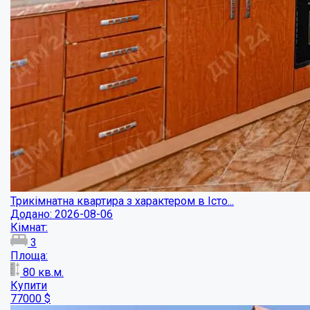
Трикімнатна квартира з характером в Істо...
Додано: 2026-08-06
Кімнат:
3
Площа:
80
кв.м.
Купити
77000
$