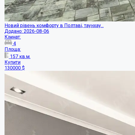
Новий рівень комфорту в Полтаві, таунхау...
Додано: 2026-08-06
Кімнат:
4
Площа:
157
кв.м.
Купити
130000
$