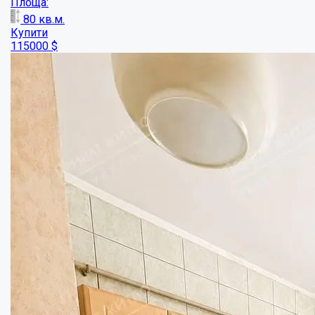
Площа:
80
кв.м.
Купити
115000
$