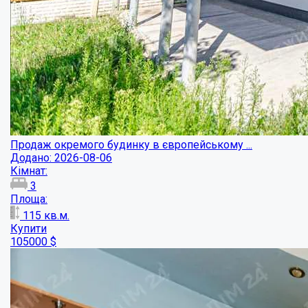
Продаж окремого будинку в європейському ...
Додано: 2026-08-06
Кімнат:
3
Площа:
115
кв.м.
Купити
105000
$