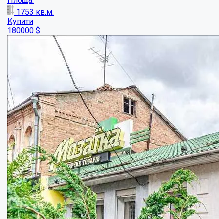
Площа:
1753
кв.м.
Купити
180000
$