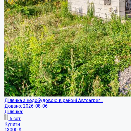
Ділянка з недобудовою в районі Автоагрег...
Додано: 2026-08-06
Ділянка:
6
сот.
Купити
13000
$