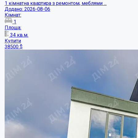
1 кімнатна квартира з ремонтом, меблями ...
Додано: 2026-08-06
Кімнат:
1
Площа:
34
кв.м.
Купити
38500
$