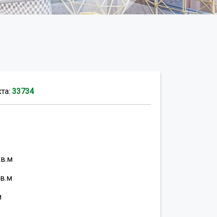
кта:
33734
кв.м
в.м
м