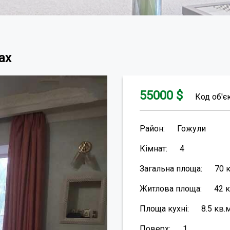
ах
55000
$
Код об'є
Район:
Гожули
Кімнат:
4
Загальна площа:
70
Житлова площа:
42
к
Площа кухні:
8.5
кв.
Поверх:
1