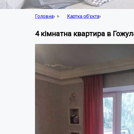
Головна
›
Картка об'єкта
›
4 кімнатна квартира в Гожул