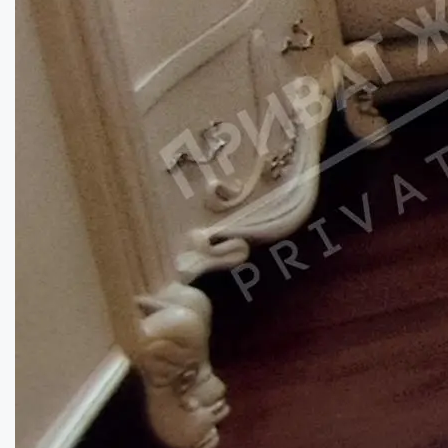
Кімнат:
2
Площа:
61
кв.м.
Купити
130000
$