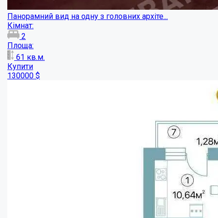
Двокімнатна квартира в ЖК "Оскар"...
Кімнат:
2
Площа:
51.48
кв.м.
Купити
100000
$