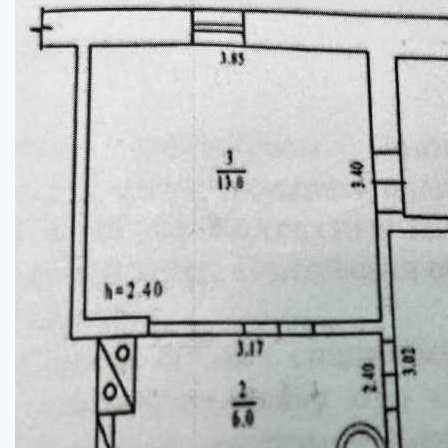
2
Площа:
38
кв.м.
Купити
17300
$