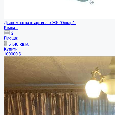
Двокімнатна квартира на Боженка....
Кімнат:
2
Площа:
48
кв.м.
Купити
43000
$