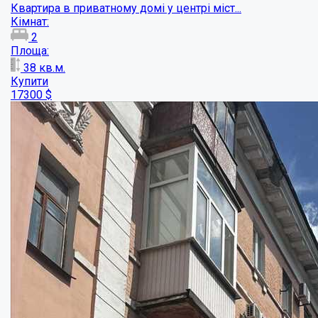
Двокімнатна квартира на Соборності...
Кімнат:
2
Площа:
55
кв.м.
Купити
45000
$