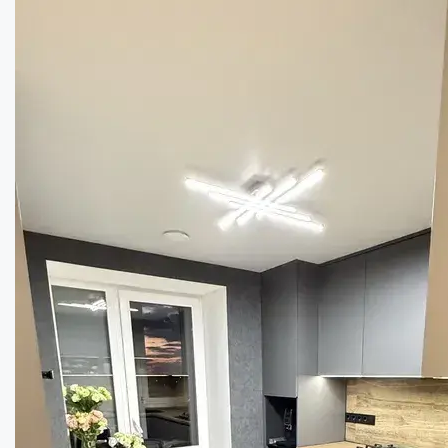
Купити 2-кімнатну квартиру в новобудові ...
Кімнат:
2
Площа:
65
кв.м.
Купити
125000
$