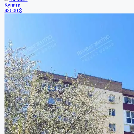
Продається двокімнатна квартира...
Кімнат:
2
Площа:
71
кв.м.
Купити
63000
$