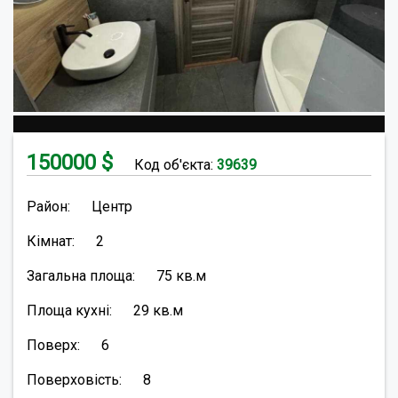
150000
$
Код об'єкта:
39639
Район:
Центр
Кімнат:
2
Загальна площа:
75
кв.м
Площа кухні:
29
кв.м
Поверх:
6
Поверховість:
8