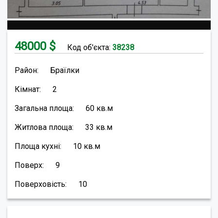
48000
$
Код об'єкта:
38238
Район:
Браїлки
Кімнат:
2
Загальна площа:
60
кв.м
Житлова площа:
33
кв.м
Площа кухні:
10
кв.м
Поверх:
9
Поверховість:
10