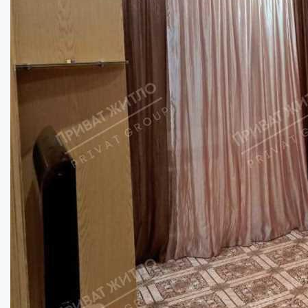
Двокімнатна квартира на Європейській...
Кімнат:
2
Площа:
45
кв.м.
Купити
70000
$