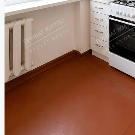
2х кімнатна квартира на Половках в гарно...
Кімнат:
2
Площа:
50
кв.м.
Купити
53000
$