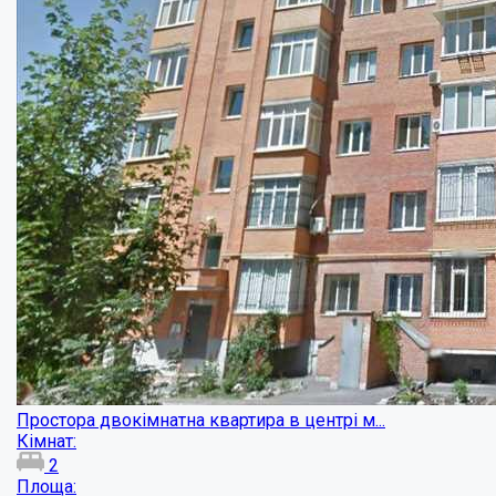
Двокімнатна квартира в новобудові ...
Кімнат:
2
Площа:
69
кв.м.
Купити
26500
грн