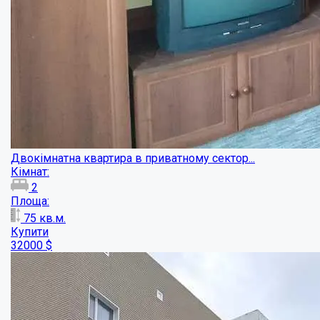
Площа:
68
кв.м.
Купити
35500
$