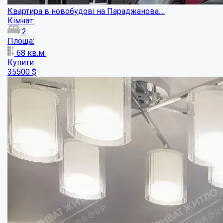
Двокімнатна квартира по кільцю, 11 школ...
Кімнат:
2
Площа:
46
кв.м.
Купити
44400
$