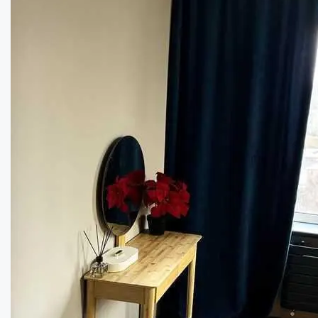
Простора двокімнатна квартира в центрі м...
Кімнат:
2
Площа:
70
кв.м.
Купити
91000
$