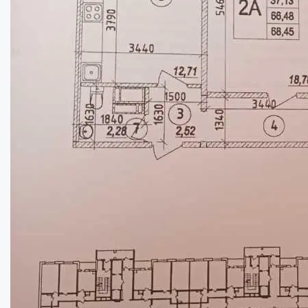
Двокімнатна квартира в приватному сектор...
Кімнат:
2
Площа:
75
кв.м.
Купити
32000
$