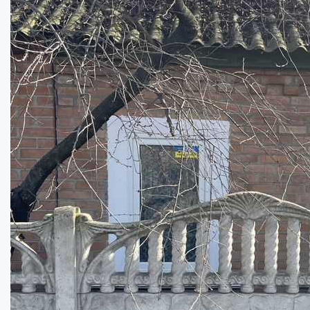
Лісок. Двокімнатна частина будинку....
Кімнат:
2
Площа:
32
кв.м.
Купити
13500
$