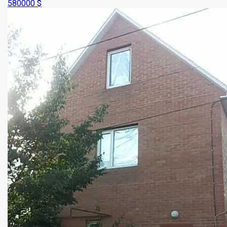
Полтава будинок на Розсошенцях....
Кімнат:
5
Площа:
104
кв.м.
Купити
60000
$