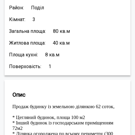
Район:
Поділ
Кімнат:
3
Загальна площа:
80
кв.м
Житлова площа:
40
кв.м
Площа кухні:
8
кв.м
Поверховість:
1
Опис
Продаж будинку із земельною ділянкою 62 соток,
* Цегляний будинок, площа 100 м2
* Інший будинок із господарським приміщенням
72м2
* Ділянка огороджена по всьому периметру (300