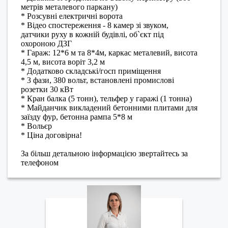
метрів металевого паркану)
* Розсувні електричні ворота
* Відео спостереження - 8 камер зі звуком,
датчики руху в кожній будівлі, об`єкт під
охороною ДЗГ
* Гараж: 12*6 м та 8*4м, каркас металевий, висота
4,5 м, висота воріт 3,2 м
* Додатково складські/госп приміщення
* 3 фази, 380 вольт, встановлені промислові
розетки 30 кВт
* Кран балка (5 тонн), тельфер у гаражі (1 тонна)
* Майданчик викладений бетонними плитами для
заїзду фур, бетонна рампа 5*8 м
* Вольєр
* Ціна договірна!
За більш детальною інформацією звертайтесь за
телефоном