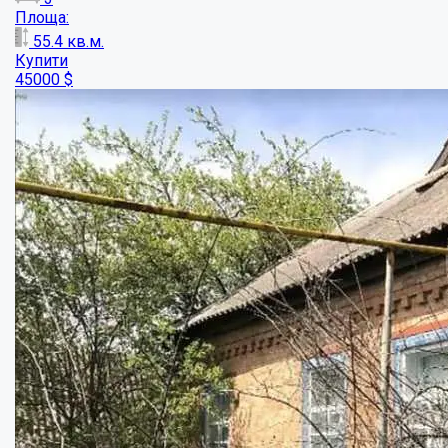
У продажу будинок поряд з Мала Перещепи...
Кімнат:
3
Площа:
82
кв.м.
Купити
9000
$