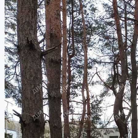
Просторий будинок в мальовничому місці П...
Кімнат:
4
Площа:
110
кв.м.
Купити
110000
$