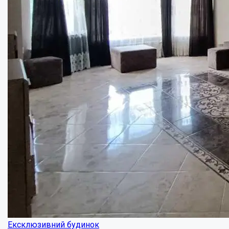
Полтава будинок в Рибцях....
Кімнат:
4
Площа:
90
кв.м.
Купити
64000
$