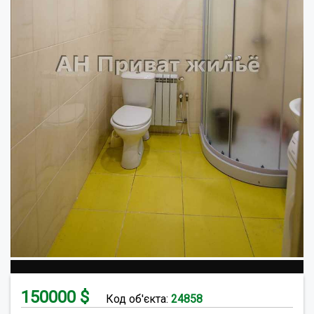
150000
$
Код об'єкта:
24858