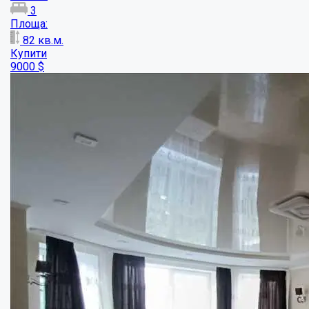
Ексклюзивний будинок
Кімнат:
7
Площа:
204
кв.м.
Купити
250000
$