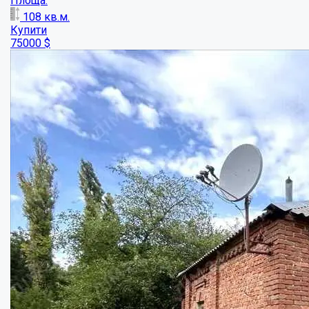
Будинок у центральній частині міста ...
Кімнат:
3
Площа:
55.4
кв.м.
Купити
45000
$