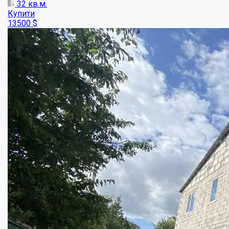
Новий будинок в центральній частині міст...
Кімнат:
4
Площа:
108
кв.м.
Купити
75000
$