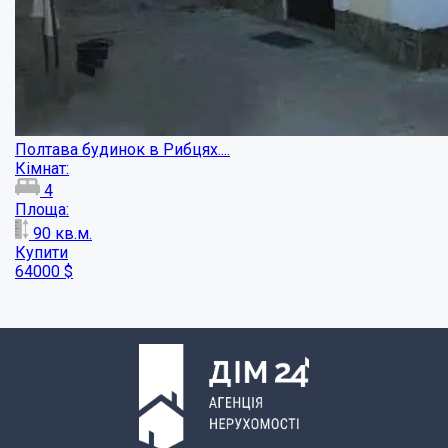
Будинок з великою ділянкою в Давидівці...
Кімнат:
3
Площа:
41.8
кв.м.
Купити
19900
$