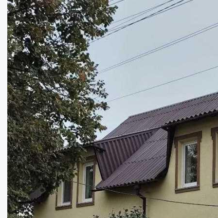
Розкішний особняк в історичному центрі м...
Кімнат:
6
Площа:
215
кв.м.
Купити
580000
$