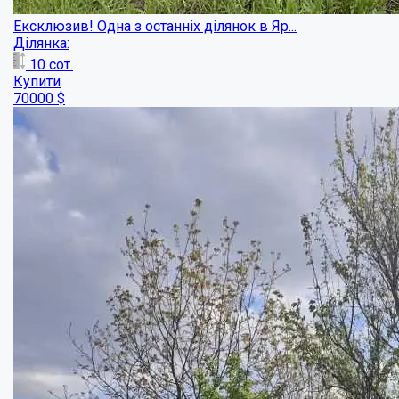
Земельна ділянка в Рибцях....
Ділянка:
4.5
сот.
Купити
1300
$