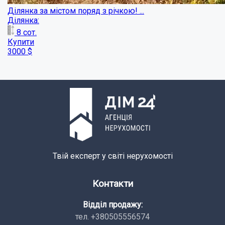
4 ділянки по 10 соток в Вакуленцях...
Ділянка:
10
сот.
Купити
14250
$
Твій експерт у світі нерухомості
Контакти
Відділ продажу:
тел. +380505556574