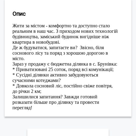
Опис
Жити за містом - комфортно та доступно стало
реальним в наш час. З приходом нових технологій
будівництва, заміський будинок вигідніше ніж
квартира в новобудові.
Де ж будуватися, запитаєте ви? Звісно, біля
соснового лісу та поряд з хорошою дорогою в
місто.
Зараз у продажу є бюджетна ділянка в с. Брунівка:
* Приватизовані 25 соток, поряд всі комунікації;
* Сусідні ділянки активно забудовуються
сучасними котеджами?
* Довкола сосновий ліс, постійно свіже повітря,
до річки 2 км;
Залишилися запитання? Завжди готовий
розказати більше про ділянку та провести
перегляд!