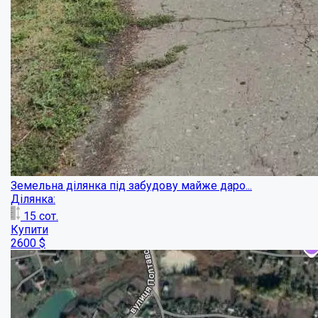
Ділянка в Жуках,світло приєднане, поряд ...
Ділянка:
15
сот.
Купити
3500
$