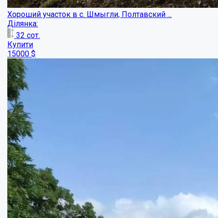
Земельна ділянка під забудову майже даро...
Ділянка:
15
сот.
Купити
2600
$