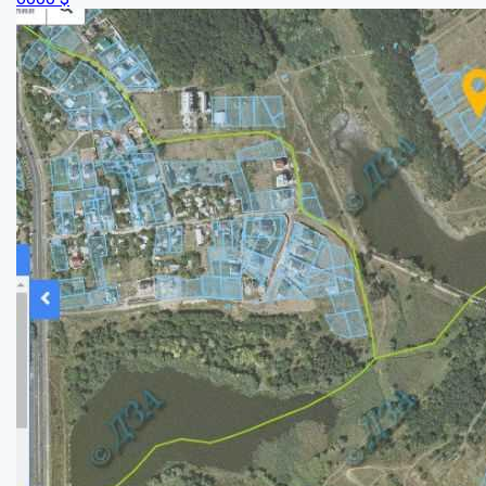
Ексклюзив! Одна з останніх ділянок в Яр...
Ділянка:
10
сот.
Купити
70000
$