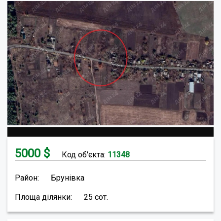
5000
$
Код об'єкта:
11348
Район:
Брунівка
Площа ділянки:
25
сот.