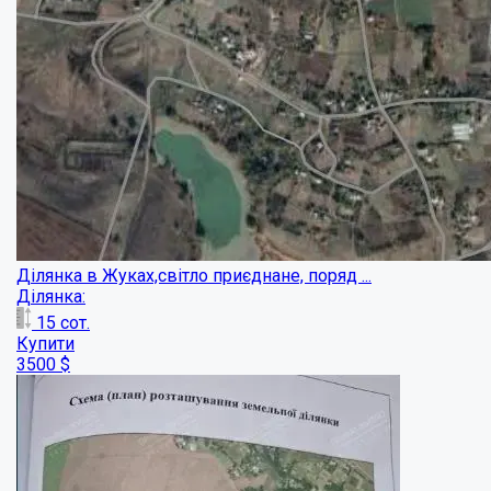
Створіть свій ідеальний дім....
Ділянка:
10
сот.
Купити
30000
$