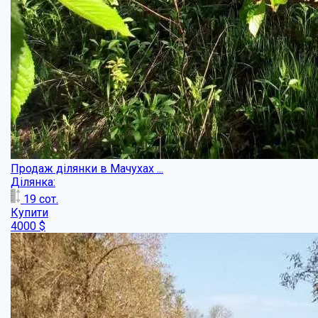
Ділянка за містом поряд з річкою! ...
Ділянка:
8
сот.
Купити
3000
$