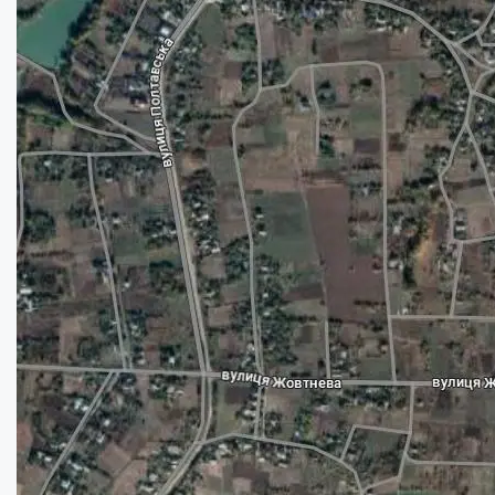
Продається ділянка під забудову с. Мачух...
Ділянка:
17
сот.
Купити
6000
$