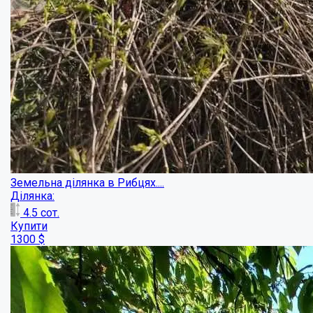
Продаж ділянки в Мачухах ...
Ділянка:
19
сот.
Купити
4000
$