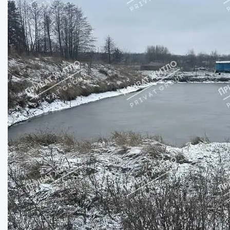
Хороший участок в с. Шмыгли, Полтавский ...
Ділянка:
32
сот.
Купити
15000
$