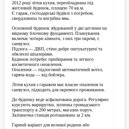
2012 році літня кухня, переобладнана під
житловий будинок, площею 70 кв.м.
Є гараж, господарські будівлі з погребом,
свердловина та вигрібна яма.
Основний будинок збудований у дві цеглини на
міцному блочному фундаменті. Планування
включає чотири кімнати, з них три окремі, є
санвузол.
Підлога — ДВП, стіни добре оштукатурені та
обклеєні шпалерами.
Будинок потребує прибирання та легкого
косметичного оновлення.
Опалення — підлоговий автоматичний котел,
гаряча вода — від бойлера.
Літня кухня з гаражем має власне опалення та
санвузол, підходить для окремого проживання.
До будинку веде асфальтована дорога. Регулярно
курсують маршрутки, зупинка громадського
транспорту в 200 метрах, магазин поруч.
Залізнична станція розташована за 2 км.
Гарний варіант для великої родини або