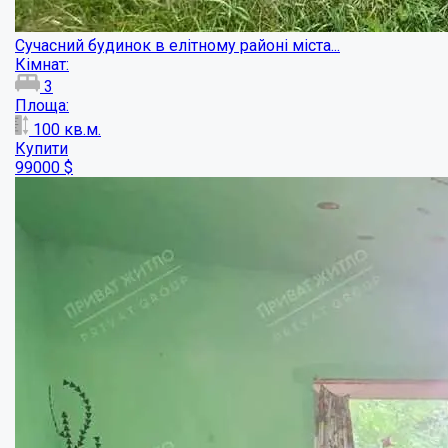
Частина будинку в центрі міста!...
Кімнат:
2
Площа:
31
кв.м.
Купити
8000
$