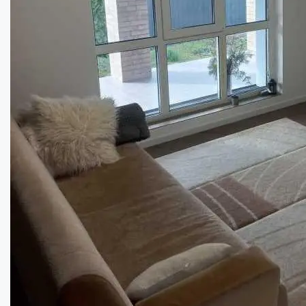
Полтава будинок в Івонченцях....
Кімнат:
5
Площа:
300
кв.м.
Купити
200000
$