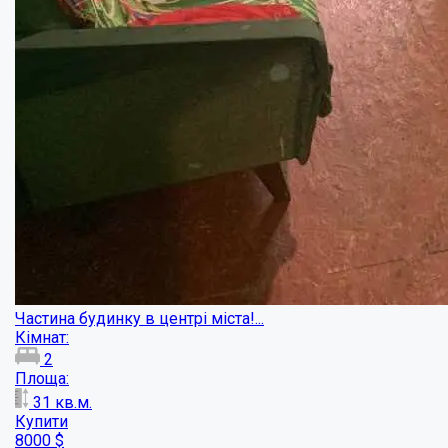
Чудовий смарт-будинок у Верхолах...
Кімнат:
4
Площа:
130
кв.м.
Купити
129000
$