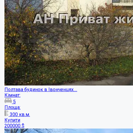
Частина будинку,Поділ!...
Кімнат:
4
Площа:
70
кв.м.
Купити
14000
$