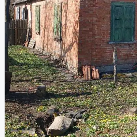
Рідкісний будинок у центрі з видом на Мо...
Кімнат:
3
Площа:
72
кв.м.
Купити
60000
$