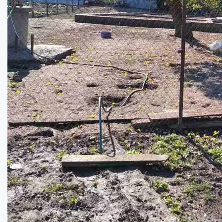
Сучасний будинок в елітному районі міста...
Кімнат:
3
Площа:
100
кв.м.
Купити
99000
$