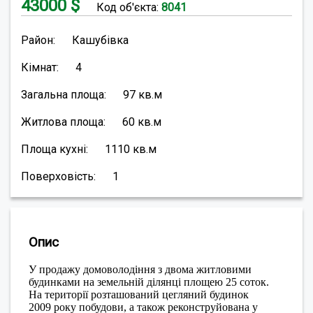
43000
$
Код об'єкта:
8041
Район:
Кашубівка
Кімнат:
4
Загальна площа:
97
кв.м
Житлова площа:
60
кв.м
Площа кухні:
1110
кв.м
Поверховість:
1
Опис
У продажу домоволодіння з двома житловими
будинками на земельній ділянці площею 25 соток.
На території розташований цегляний будинок
2009 року побудови, а також реконструйована у