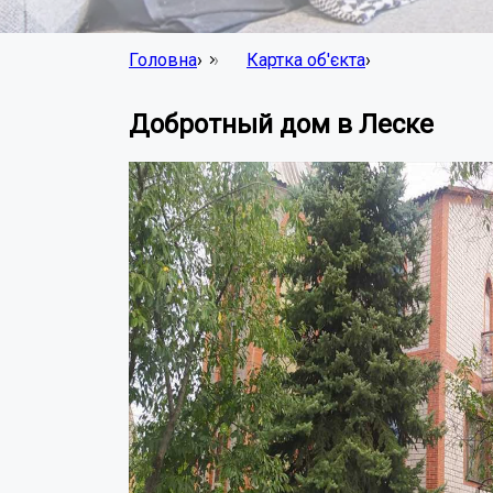
Головна
›
Картка об'єкта
›
Добротный дом в Леске