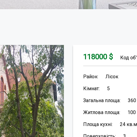
118000
$
Код об'
Район:
Лісок
Кімнат:
5
Загальна площа:
36
Житлова площа:
100
Площа кухні:
24
кв.м
Поверховість:
3