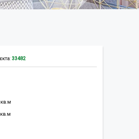
єкта:
33482
0
кв.м
кв.м