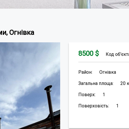
и, Огнівка
8500
$
Код об'єкт
Район:
Огнівка
Загальна площа:
20
Поверх:
1
Поверховість:
1