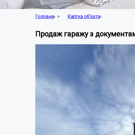
Головна
›
Картка об'єкта
›
Продаж гаражу з документам