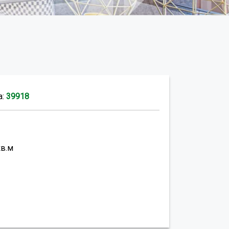
а:
39918
кв.м