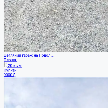
Приватне підприємство в с. Абазівка....
Площа:
1701.7
кв.м.
Купити
300000
$