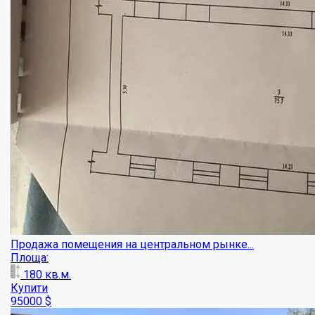
Гараж в центрі міста з документами та пр...
Площа:
22
кв.м.
Купити
9000
$