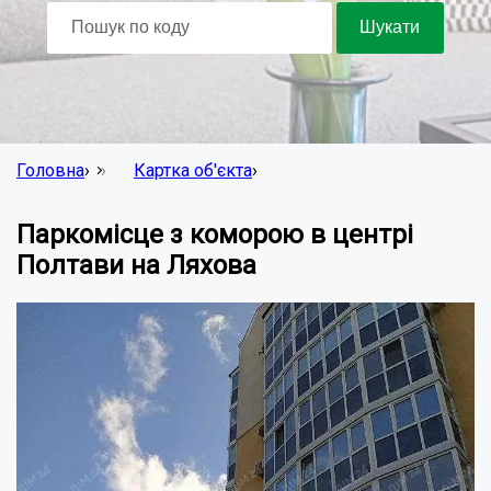
Головна
›
Картка об'єкта
›
Паркомісце з коморою в центрі
Полтави на Ляхова