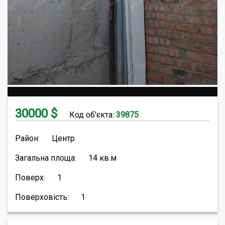
30000
$
Код об'єкта:
39875
Район:
Центр
Загальна площа:
14
кв.м
Поверх:
1
Поверховість:
1