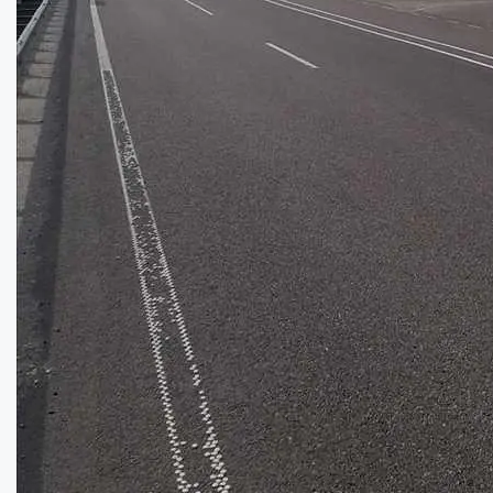
Продаж гаражу з документами...
Площа:
25
кв.м.
Купити
5800
$