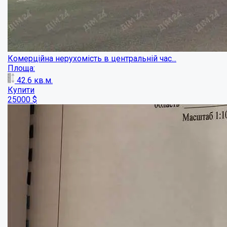
Продажа помещения на центральном рынке...
Площа:
180
кв.м.
Купити
95000
$