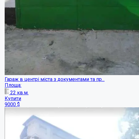
Комерційна будівля в центрі міста — гото...
Площа:
290
кв.м.
Купити
304000
$