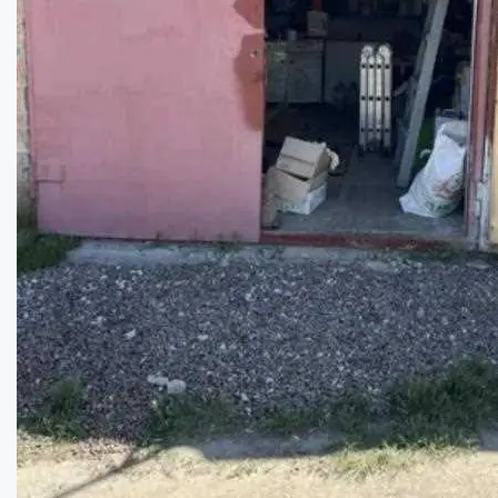
Полтавский район, нежилая недвижимость, ...
Площа:
400
кв.м.
Купити
7000
$