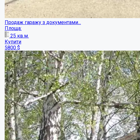
Комерційна нерухомість в центральній час...
Площа:
42.6
кв.м.
Купити
25000
$