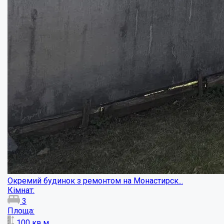
Кімнат:
3
Площа:
72
кв.м.
Купити
35500
$