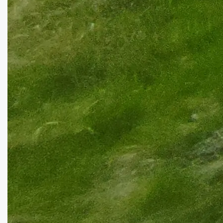
Великий будинок в Селещині...
Кімнат:
4
Площа:
86
кв.м.
Купити
9500
$