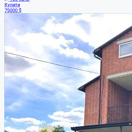
Будинок з земельною ділянкою в Мачухівсь...