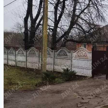
Будинок у с. Чорноглазівка, Полтавська о...
Кімнат:
5
Площа:
175
кв.м.
Купити
35000
$
Новий будинок в престижному мікрорайоні....
Кімнат: