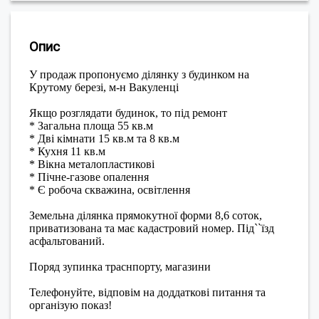
Опис
У продаж пропонуємо ділянку з будинком на
Крутому березі, м-н Вакуленці
Якщо розглядати будинок, то під ремонт
* Загальна площа 55 кв.м
* Дві кімнати 15 кв.м та 8 кв.м
* Кухня 11 кв.м
* Вікна металопластикові
* Пічне-газове опалення
* Є робоча скважина, освітлення
Земельна ділянка прямокутної форми 8,6 соток,
приватизована та має кадастровий номер. Під``їзд
асфальтований.
Поряд зупинка траснпорту, магазини
Телефонуйте, відповім на доддаткові питання та
організую показ!