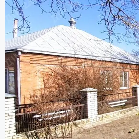
Продаж будинку в Малому Тростянці з вели...
Кімнат:
2
Площа:
43
кв.м.
Купити
7500
$