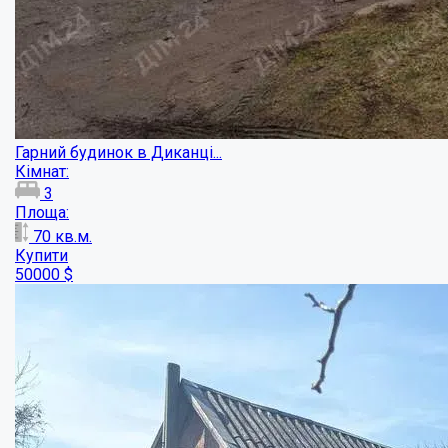
4
Площа:
92
кв.м.
Купити
220000
$