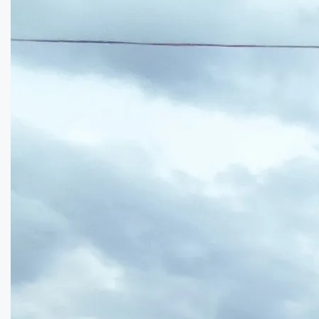
Просторий будинок в с.Бричківка. ...
Кімнат:
4
Площа: