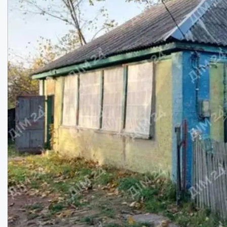
Кімнат:
3
Площа:
100
кв.м.
Купити
75000
$