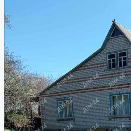
Гарний будинок в Диканці...
Кімнат:
3
Площа:
70
кв.м.
Купити
50000
$