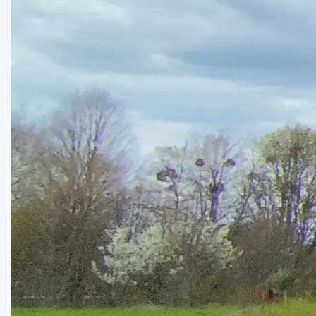
93
кв.м.
Купити
45000
$