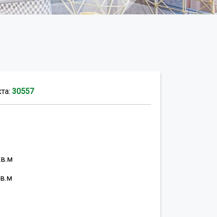
кта:
30557
кв.м
в.м