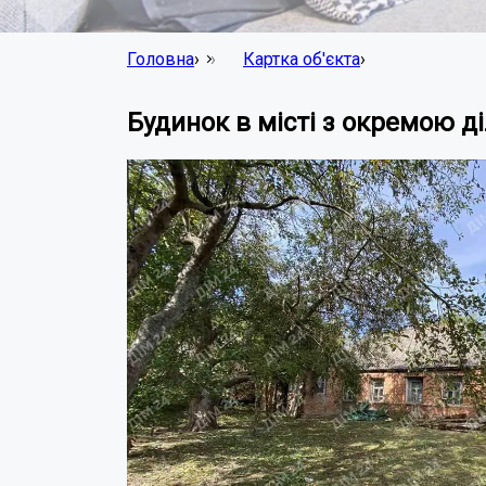
Головна
›
Картка об'єкта
›
Будинок в місті з окремою д