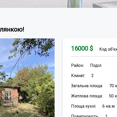
ілянкою!
16000
$
Код об'є
Район:
Поділ
Кімнат:
2
Загальна площа:
70
Житлова площа:
50
к
Площа кухні:
6
кв.м
Поверховість:
1