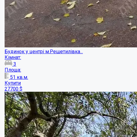
Будинок в місті з окремою ділянкою!...
Кімнат:
2
Площа:
70
кв.м.
Купити
16000
$