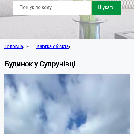
Головна
›
Картка об'єкта
›
Будинок у Супрунівці