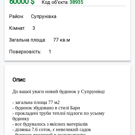
60000
$
Код об'єкта:
38935
Район:
Супрунівка
Кімнат:
3
Загальна площа:
77
кв.м
Поверховість:
1
Опис
До вашої уваги новий будинок у Супрунівці
- загальна площа 77 м2
- будинок збудовано в стилі Барн
- прокладені труби теплої підлоги по усьому
будинку
- все будувалось з якісних матеріалів
- ділянка 7.6 соток, є невеликий садок
- будинок введений в експлуатацію