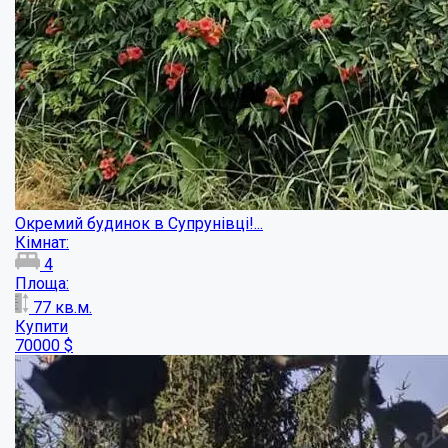
Просторий будинок в центральній частині ...
Кімнат:
5
Площа:
280
кв.м.
Купити
150000
$