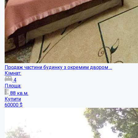
Продам квартиру в частном доме в историч...
Кімнат:
3
Площа:
69
кв.м.
Купити
74000
$