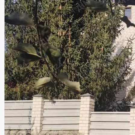
Будинок 52м.кв. із земельною ділянкою 55...
Кімнат:
3
Площа:
51.7
кв.м.
Купити
12000
$