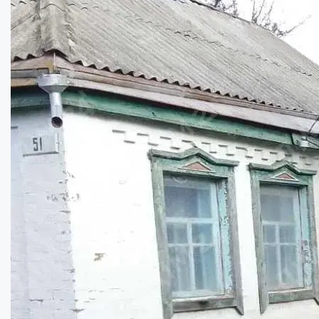
Будинок у центрі м.Решетилівка...
Кімнат:
3
Площа:
51
кв.м.
Купити
27700
$