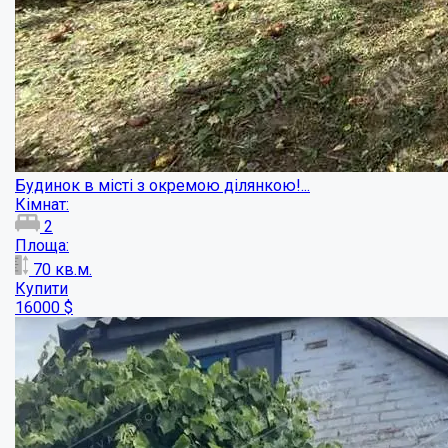
Окремий будинок в Супрунівці!...
Кімнат:
4
Площа:
77
кв.м.
Купити
70000
$