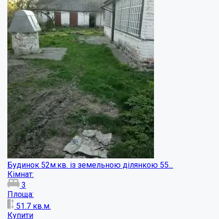
Сучасний котедж в місті!...
Кімнат:
6
Площа:
340
кв.м.
Купити