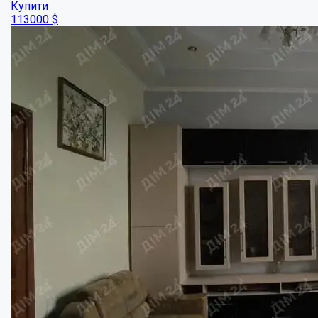
Окремий будинок в Микильському!...
Кімнат:
4
Площа:
90
кв.м.
Купити
38000
$