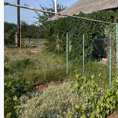
Новий будинок, Супрунівка...
Кімнат:
1
Площа:
73
кв.м.
Купити
75000
$