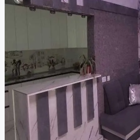
Будинок з господарством у с.Мачухи — 10 ...
Кімнат:
2
Площа:
55.6
кв.м.
Купити
25000
$