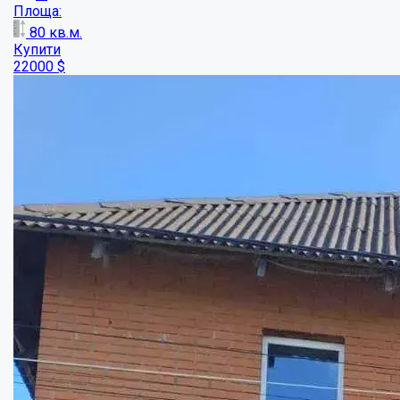
Продаж будинку в районі Червоного шляху...
Кімнат:
6
Площа:
282
кв.м.
Купити
113000
$