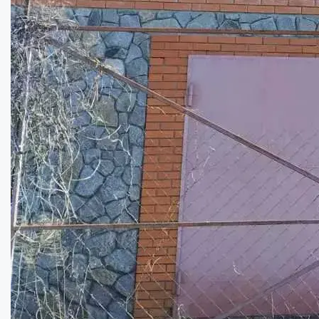
Цікава пропозиція у центрі міста!...
Кімнат:
2
Площа:
128
кв.м.
Купити
63000
$