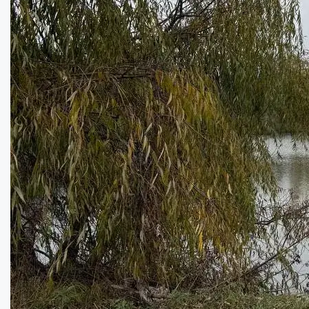
Продається будинок в Рибцях...
Кімнат:
3
Площа:
50
кв.м.
Купити
27000
$