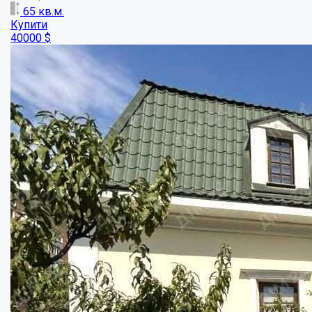
Житловий будинок у центральній частиніі ...
Кімнат:
4
Площа:
167
кв.м.
Купити
150000
$