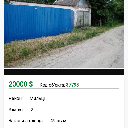
20000
$
Код об'єкта:
37793
Район:
Мильці
Кімнат:
2
Загальна площа:
49
кв.м