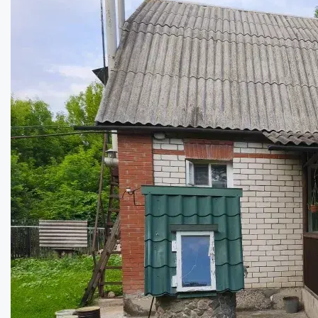
Гарний та надійний будинок поруч з Дикан...
Кімнат:
3
Площа:
82
кв.м.
Купити
30000
$