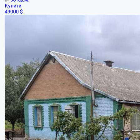
Будинок у Супруновці
Кімнат:
4
Площа:
65
кв.м.
Купити
40000
$