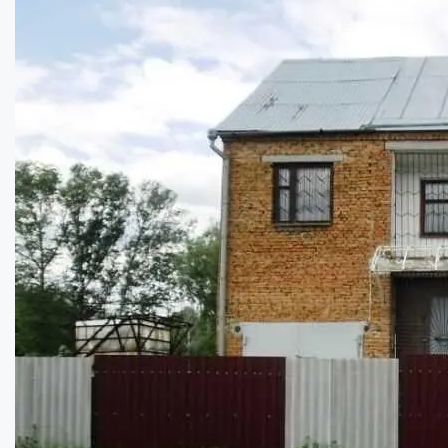
Продається чудовий будинок 25 км від м.П...
Кімнат:
7
Площа:
282
кв.м.
Купити
40000
$