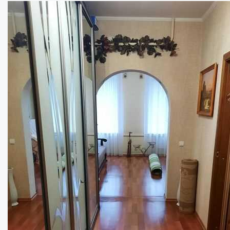
Гарна частина будинку
Кімнат:
2
Площа:
72
кв.м.
Купити
90000
$