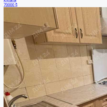
Частина будинку в центрі Полтави, район ...
Кімнат:
2
Площа:
50
кв.м.
Купити
49000
$