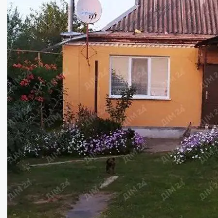
Окремий будинок в Розсошенцях!...
Кімнат:
4
Площа:
70
кв.м.
Купити
70000
$