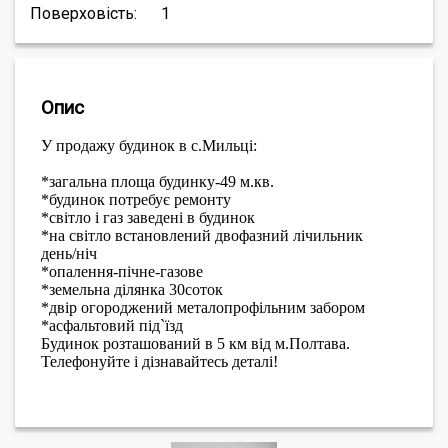
Поверховість:
1
Опис
У продажу будинок в с.Мильці:
*загальна площа будинку-49 м.кв.
*будинок потребує ремонту
*світло і газ заведені в будинок
*на світло встановлений двофазний лічильник
день/ніч
*опалення-пічне-газове
*земельна ділянка 30соток
*двір огороджений металопрофільним забором
*асфальтовий під`їзд
Будинок розташований в 5 км від м.Полтава.
Телефонуйте і дізнавайтесь деталі!