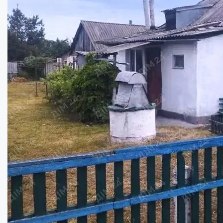
Будинок у м. Решетилівка, Полтавський ра...
Кімнат:
3
Площа:
47
кв.м.
Купити
25000
$