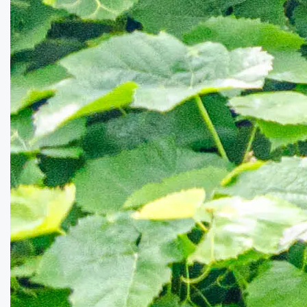
Частина будинку в центрі міста!...
Кімнат:
3
Площа:
75
кв.м.
Купити