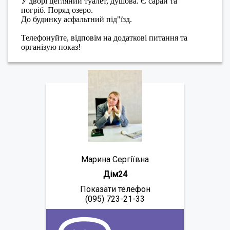
У дворі цегляний туалет, душова. Є сарай та
погріб. Поряд озеро.
До будинку асфальтний під"їзд.
Телефонуйте, відповім на додаткові питання та
організую показ!
Марина Сергіївна
Дім24
Показати телефон
(095) 723-21-33