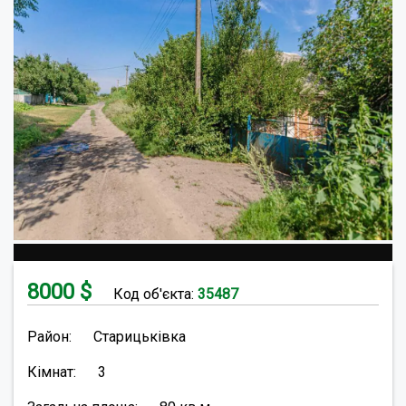
8000
$
Код об'єкта:
35487
Район:
Старицьківка
Кімнат:
3