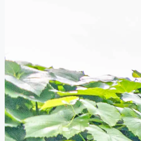
Копили. Просторий будинок в гарному місц...
Кімнат:
4
Площа:
104
кв.м.
Купити
37000
$