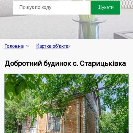
Головна
›
Картка об'єкта
›
Добротний будинок с. Старицьківка