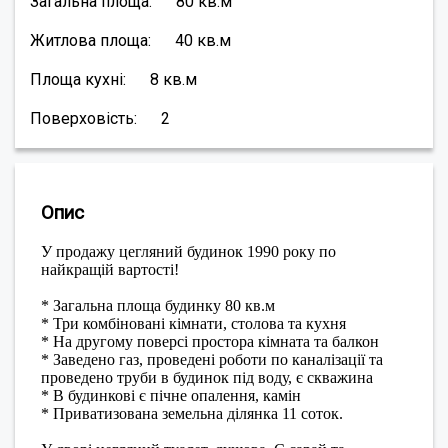
Загальна площа:
80
кв.м
Житлова площа:
40
кв.м
Площа кухні:
8
кв.м
Поверховість:
2
Опис
У продажу цегляний будинок 1990 року по
найкращій вартості!
* Загальна площа будинку 80 кв.м
* Три комбіновані кімнати, столова та кухня
* На другому поверсі простора кімната та балкон
* Заведено газ, проведені роботи по каналізації та
проведено труби в будинок під воду, є скважина
* В будинкові є пічне опалення, камін
* Приватизована земельна ділянка 11 соток.