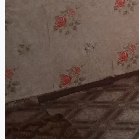
Будинок у Нових Санжарах ...
Кімнат:
4
Площа:
74
кв.м.
Купити
20000
$