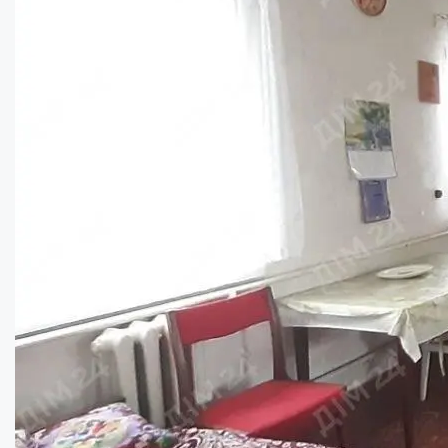
Продаж двох будинків в с. Тахтаулове! Ді...
Кімнат:
3
Площа:
61
кв.м.
Купити
32000
$