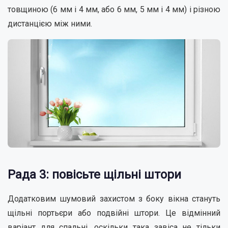
товщиною (6 мм і 4 мм, або 6 мм, 5 мм і 4 мм) і різною
дистанцією між ними.
Рада 3: повісьте щільні штори
Додатковим шумовий захистом з боку вікна стануть
щільні портьєри або подвійні штори. Це відмінний
варіант для спальні, оскільки така завіса не тільки