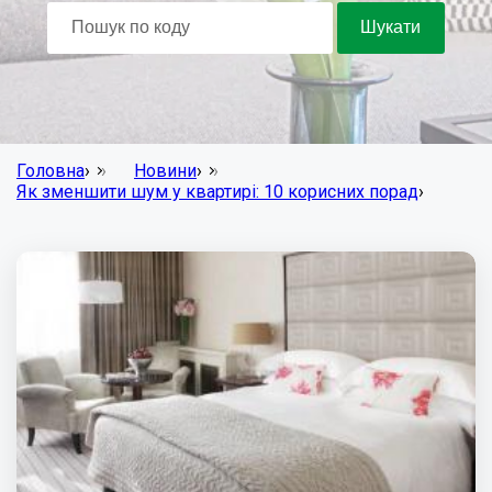
Головна
›
Новини
›
Як зменшити шум у квартирі: 10 корисних порад
›