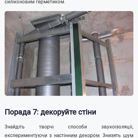
силіконовим герметиком.
Порада 7: декоруйте стіни
Знайдіть творчі способи звукоізоляції,
експериментуючи з настінним декором. Знизять шум