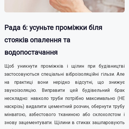
Рада 6: усуньте проміжки біля
стояків опалення та
водопостачання
Щоб уникнути проміжків і щілин при будівництві
застосовуються спеціальні віброізоляційні гільзи. Але
на практиці вони нерідко відсутні, що знижує
звукоізоляцію. Виправити цей будівельний брак
нескладно: навколо труби потрібно максимально (НЕ
наскрізь) видалити цементний розчин, обернути трубу
мінватою, азбестового тканиною або склохолстом і
знову зацементувати. Щілини в стиках зашпаровують