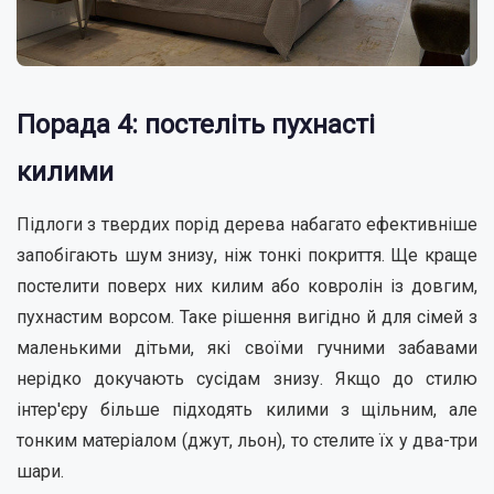
Порада 4: постеліть пухнасті
килими
Підлоги з твердих порід дерева набагато ефективніше
запобігають шум знизу, ніж тонкі покриття. Ще краще
постелити поверх них килим або ковролін із довгим,
пухнастим ворсом. Таке рішення вигідно й для сімей з
маленькими дітьми, які своїми гучними забавами
нерідко докучають сусідам знизу. Якщо до стилю
інтер'єру більше підходять килими з щільним, але
тонким матеріалом (джут, льон), то стелите їх у два-три
шари.