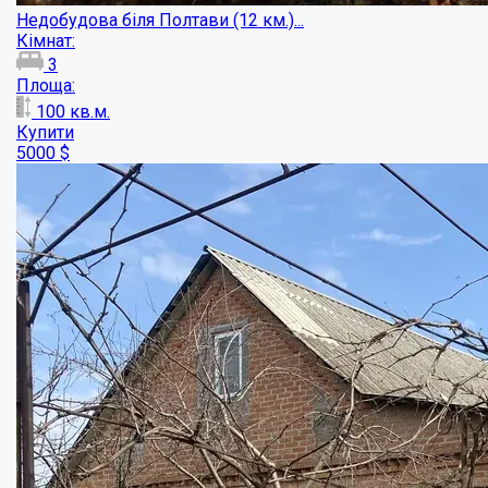
Продається будинок в Диканці...
Кімнат:
4
Площа:
110
кв.м.
Купити
50000
$