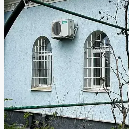
Частина будинку в якому є все для комфор...
Кімнат:
2
Площа:
85
кв.м.
Купити
52000
$