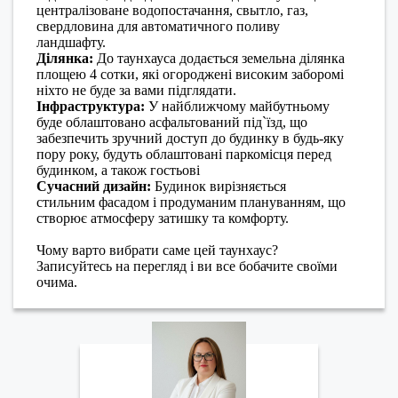
централізоване водопостачання, свытло, газ,
свердловина для автоматичного поливу
ландшафту.
Ділянка:
До таунхауса додається земельна ділянка
площею 4 сотки, які огороджені високим заборомі
ніхто не буде за вами підглядати.
Інфраструктура:
У найближчому майбутньому
буде облаштовано асфальтований під`їзд, що
забезпечить зручний доступ до будинку в будь-яку
пору року, будуть облаштовані паркомісця перед
будинком, а також гостьові
Сучасний дизайн:
Будинок вирізняється
стильним фасадом і продуманим плануванням, що
створює атмосферу затишку та комфорту.
Чому варто вибрати саме цей таунхаус?
Записуйтесь на перегляд і ви все бобачите своїми
очима.