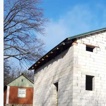
Недобудова біля Полтави (12 км.)...
Кімнат:
3
Площа:
100
кв.м.
Купити
5000
$