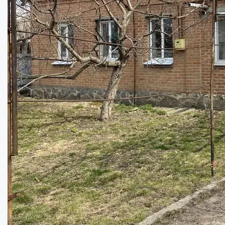
Будинок на березі Свободи,с.Ковалівка...
Кімнат:
2
Площа:
37
кв.м.
Купити
18000
$