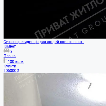
Просторий будинок в Нижніх Млинах...
Кімнат:
4
Площа:
250
кв.м.
Купити
140000
$