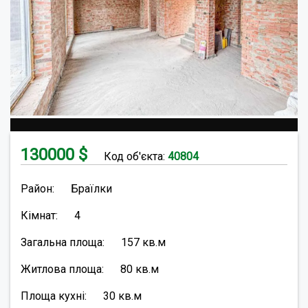
130000
$
Код об'єкта:
40804
Район:
Браїлки
Кімнат:
4
Загальна площа:
157
кв.м
Житлова площа:
80
кв.м
Площа кухні:
30
кв.м