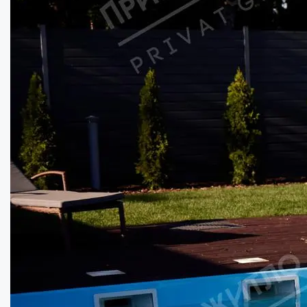
Сучасна резиденція для людей нового поко...
Кімнат:
2
Площа:
100
кв.м.
Купити
205000
$