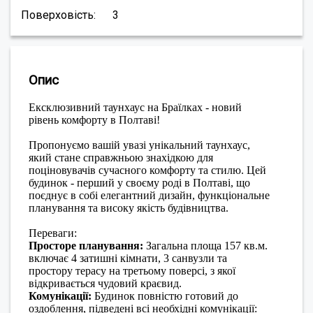
Поверховість:
3
Опис
Ексклюзивний таунхаус на Браїлках - новий
рівень комфорту в Полтаві!
Пропонуємо вашій увазі унікальний таунхаус,
який стане справжньою знахідкою для
поціновувачів сучасного комфорту та стилю. Цей
будинок - перший у своєму роді в Полтаві, що
поєднує в собі елегантний дизайн, функціональне
планування та високу якість будівництва.
Переваги:
Просторе планування:
Загальна площа 157 кв.м.
включає 4 затишні кімнати, 3 санвузли та
простору терасу на третьому поверсі, з якої
відкривається чудовий краєвид.
Комунікації:
Будинок повністю готовий до
оздоблення, підведені всі необхідні комунікації: