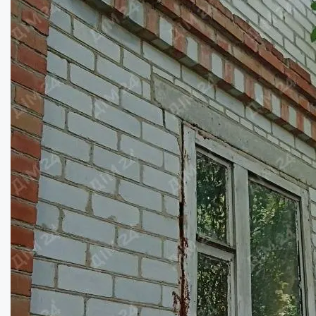
Недобудований будинок в районі Вороніна...
Кімнат:
3
Площа:
80
кв.м.
Купити
22000
$