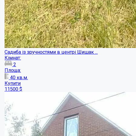
Полтава будинок на Розсошенцях....
Кімнат:
5
Площа:
104
кв.м.
Купити
60000
$