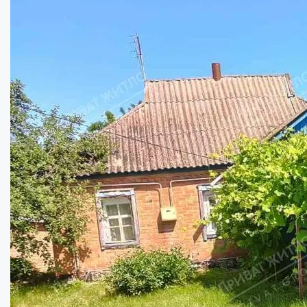
Садиба із зручностями в центрі Шишак ...
Кімнат:
2
Площа:
40
кв.м.
Купити
11500
$