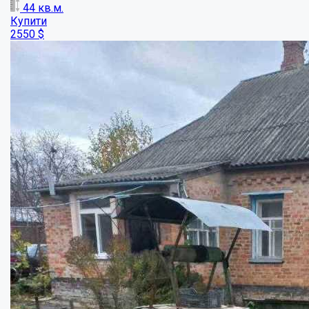
Пропонуємо трикімнатний будинок в районі...
Кімнат:
3
Площа:
43
кв.м.
Купити
41000
$