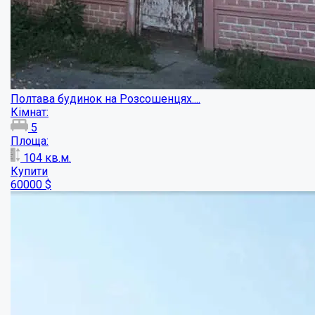
Будинок в центрі Рибців...
Кімнат:
3
Площа:
105
кв.м.