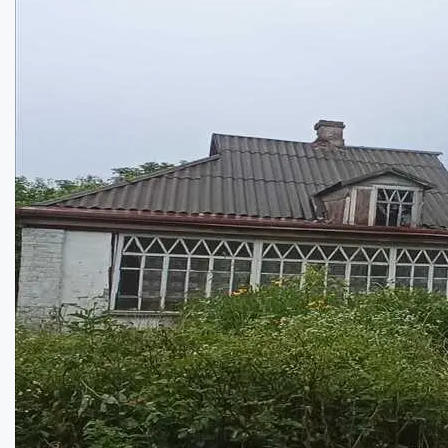
2
Площа:
44
кв.м.
Купити
2550
$