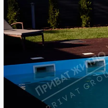
Сучасна резиденція для людей нового поко...
Кімнат:
2
Площа:
100
кв.м.
Купити
205000
$