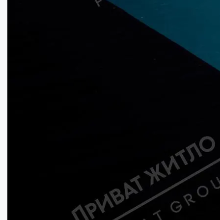
В продажу будинок в Зорівці...
Кімнат:
2
Площа:
36
кв.м.
Купити
5500
$