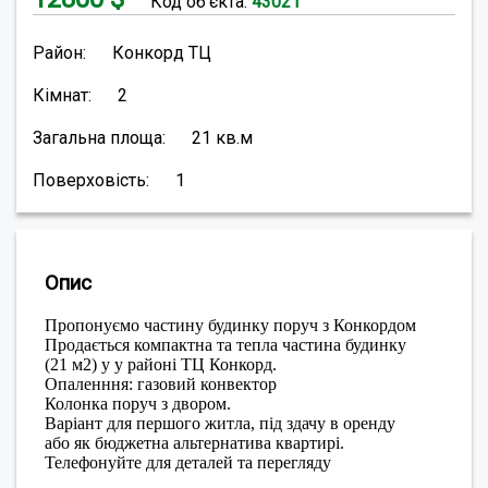
Код об'єкта:
43021
Район:
Конкорд ТЦ
Кімнат:
2
Загальна площа:
21
кв.м
Поверховість:
1
Опис
Пропонуємо частину будинку поруч з Конкордом
Продається компактна та тепла частина будинку
(21 м2) у у районі ТЦ Конкорд.
Опаленння: газовий конвектор
Колонка поруч з двором.
Варіант для першого житла, під здачу в оренду
або як бюджетна альтернатива квартирі.
Телефонуйте для деталей та перегляду