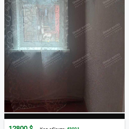
12800
$