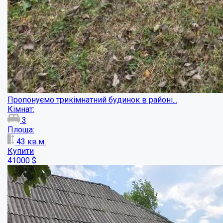
Частина будинку в Ліску...
Кімнат:
3
Площа:
62
кв.м.
Купити
18000
$