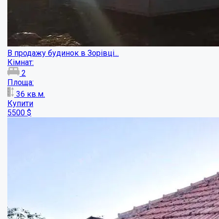
Будинок у Диканьці, Полтавська область...
Кімнат:
3
Площа:
44
кв.м.
Купити
17000
$