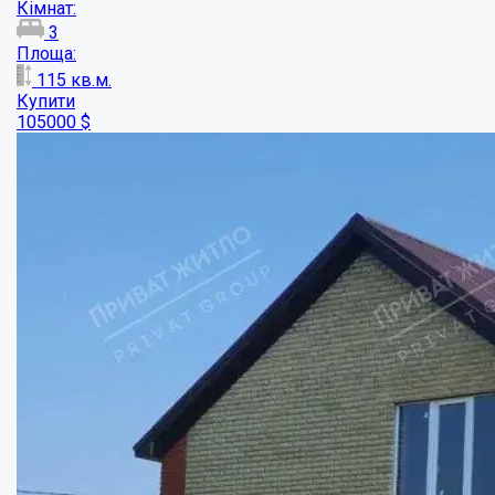
Будинок в новому сучасному котеджному ...
Кімнат:
4
Площа:
180
кв.м.
Купити
70000
$