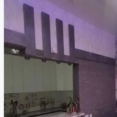
73
кв.м.
Купити
75000
$