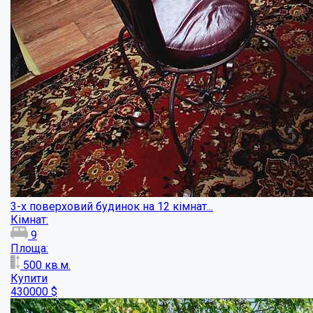
Продаж будинку в Полтаві...
Кімнат:
4
Площа:
185
кв.м.