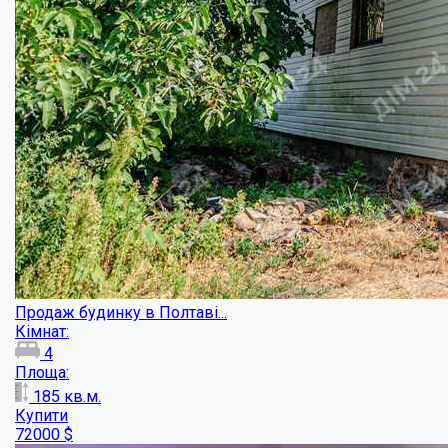
Новий будинок, Супрунівка...
Кімнат:
1
Площа: