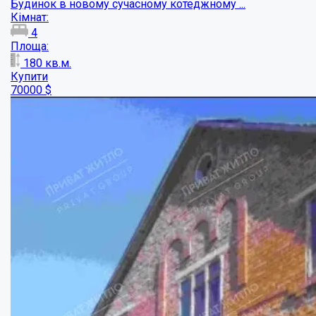
Продаж будинку в с. Жуки...
Кімнат:
6
Площа:
125
кв.м.
Купити