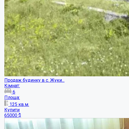
3-х поверховий будинок на 12 кімнат...
Кімнат:
9
Площа:
500
кв.м.