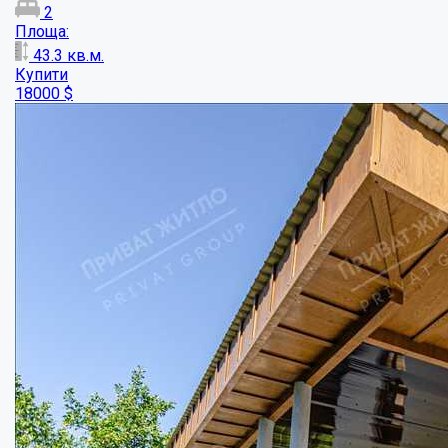
Продаж окремого будинку в європейському ...
Кімнат:
3
Площа:
115
кв.м.
Купити
105000
$