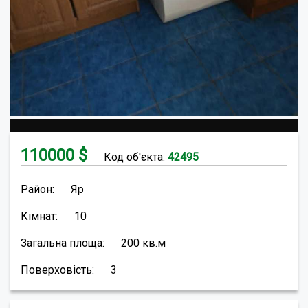
110000
$
Код об'єкта:
42495
Район:
Яр
Кімнат:
10
Загальна площа:
200
кв.м
Поверховість:
3