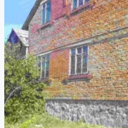
65000
$