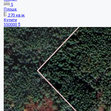
Чудовий будинок поруч з лісом поруч з По...
Кімнат:
2
Площа:
43.3
кв.м.
Купити
18000
$