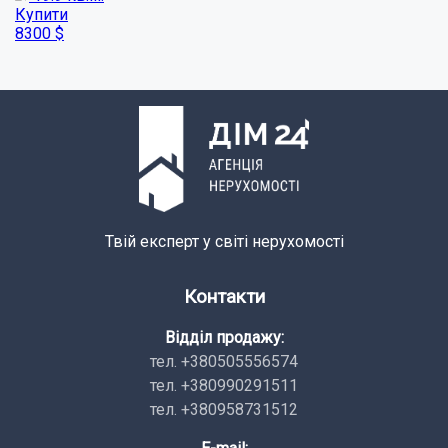
Купити
18000
грн
Твій експерт у світі нерухомості
Контакти
Відділ продажу:
тел. +380505556574
тел. +380990291511
тел. +380958731512