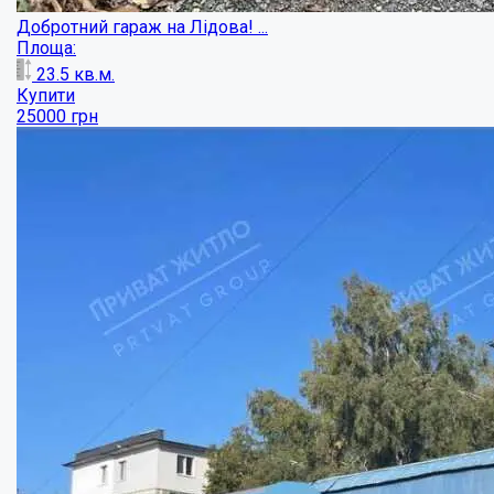
Продаж комерційного приміщення, Алмазний...
Площа:
309
кв.м.
Купити
313000
$