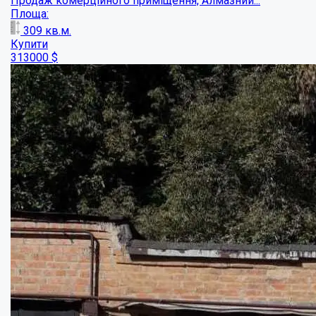
Гараж на Леваде!
Площа:
22
кв.м.
Купити
10000
$