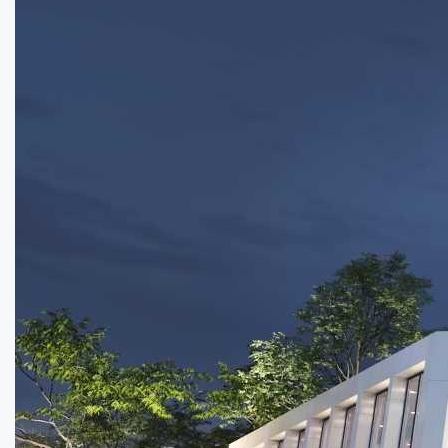
Продаж паркінгу в ЖК STANDARD LUX...
Площа:
16
кв.м.
Купити
35000
$