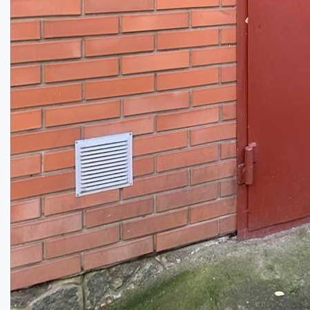
Гараж на Розсошенцях
Площа:
20
кв.м.