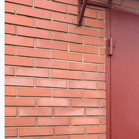
"Житло" для Вашого авто в самому центрі ...
Площа:
22
кв.м.
Купити
17000
$