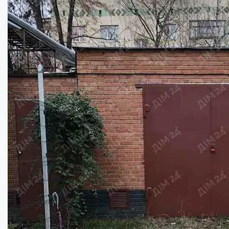
Добротний гараж на Лідова! ...
Площа:
23.5
кв.м.
Купити
25000
грн