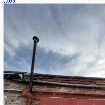
19.9
кв.м.
Купити
8300
$