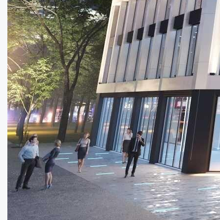
Продаются производственные помещения с о...
Площа:
2125
кв.м.
Купити
1000000
$