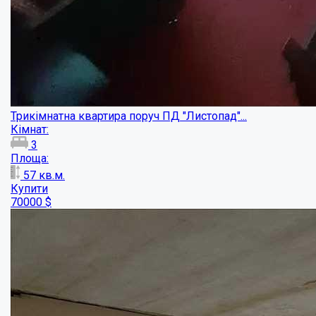
Купити
85000
$