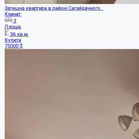
Є-Відновлення! 3-кімнатна квартира в рай...
Кімнат:
3
Площа:
67
кв.м.
Купити
56500
$