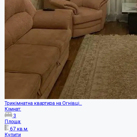
Трикімнатна квартира поруч ПД "Листопад"...
Кімнат:
3
Площа:
57
кв.м.
Купити