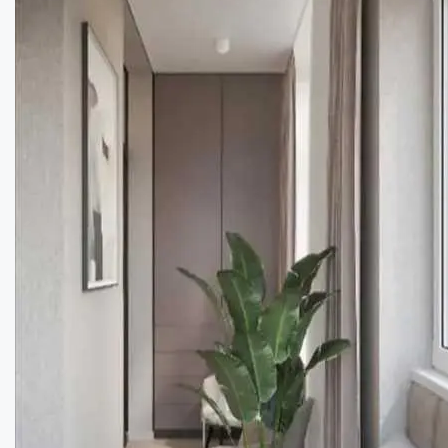
Затишна квартира в районі Сагайдачного...
Кімнат:
3
Площа:
56
кв.м.
Купити
75000
$