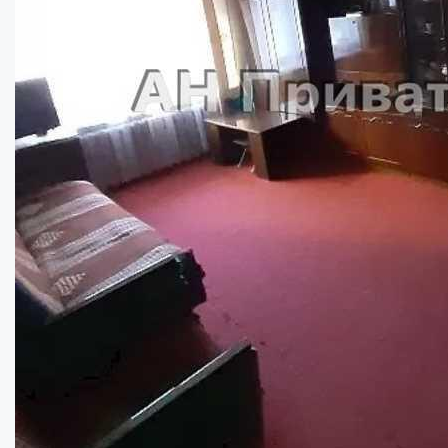
Трикімнатна квартира 100 м2 в центрі Пол...
Кімнат:
3
Площа:
89
кв.м.