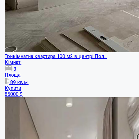
90
кв.м.
Купити
180000
$