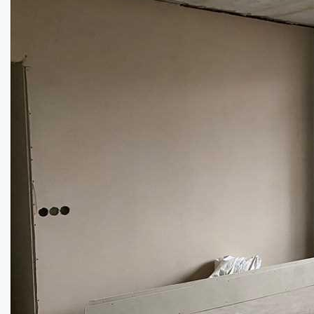
Простора квартира в елітній новобудові!...
Кімнат:
3
Площа: