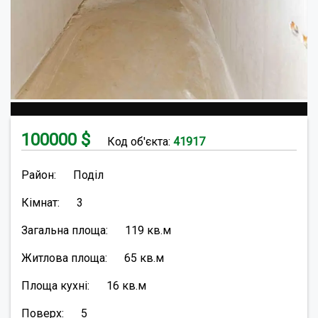
100000
$
Код об'єкта:
41917
Район:
Поділ
Кімнат:
3
Загальна площа:
119
кв.м
Житлова площа:
65
кв.м
Площа кухні:
16
кв.м
Поверх:
5