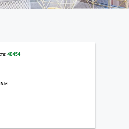
кта:
40454
кв.м