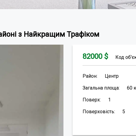
айоні з Найкращим Трафіком
82000
$
Код об'є
Район:
Центр
Загальна площа:
60
Поверх:
1
Поверховість:
5