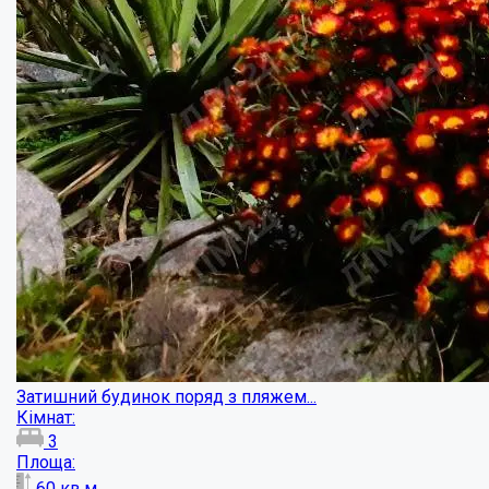
Цегляний будинок в Супрунівці! ...
Кімнат:
4
Площа:
342
кв.м.
Купити
60000
$