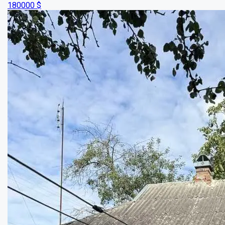
Добротний будинок у Рунівшині...
Кімнат:
3
Площа:
60
кв.м.
Купити
7000
$