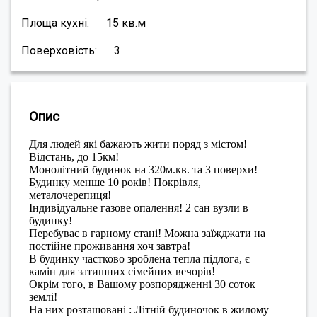
Площа кухні:
15
кв.м
Поверховість:
3
Опис
Для людей які бажають жити поряд з містом!
Відстань, до 15км!
Монолітний будинок на 320м.кв. та 3 поверхи!
Будинку менше 10 років! Покрівля,
металочерепиця!
Індивідуальне газове опалення! 2 сан вузли в
будинку!
Перебуває в гарному стані! Можна заїжджати на
постійне проживання хоч завтра!
В будинку частково зроблена тепла підлога, є
камін для затишних сімейних вечорів!
Окрім того, в Вашому розпорядженні 30 соток
землі!
На них розташовані : Літній будиночок в жилому