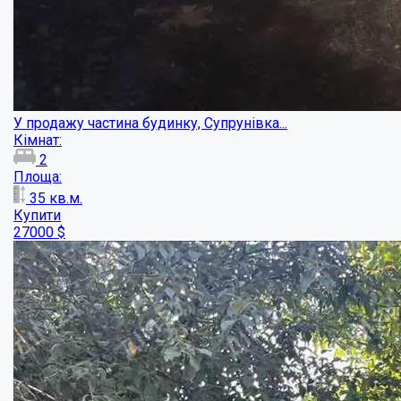
Будинок з земельною ділянкою в Мачухівсь...
Кімнат:
2
Площа:
45
кв.м.
Купити
6200
$