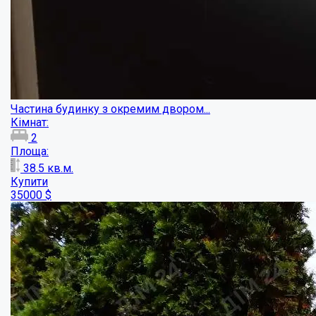
Затишний будинок поряд з пляжем...
Кімнат:
3
Площа: