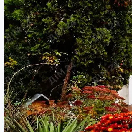
60
кв.м.
Купити
90000
$