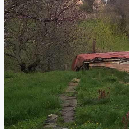
Дом на Половках!
Кімнат:
3
Площа:
50
кв.м.
Купити
50000
$