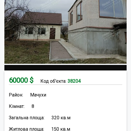
60000
$
Код об'єкта:
38204
Район:
Мачухи
Кімнат:
8
Загальна площа:
320
кв.м
Житлова площа:
150
кв.м