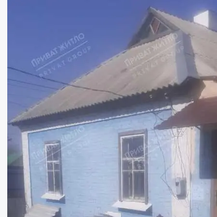
У продажу частина будинку, Супрунівка...
Кімнат:
2
Площа:
35
кв.м.
Купити
27000
$