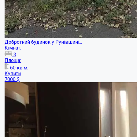
Частина будинку з окремим двором...
Кімнат:
2
Площа:
38.5
кв.м.
Купити
35000
$