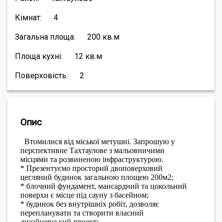
Кімнат:
4
Загальна площа:
200
кв.м
Площа кухні:
12
кв.м
Поверховість:
2
Опис
Втомилися від міської метушні. Запрошую у
перспективне Тахтаулове з мальовничими
місцями та розвиненою інфраструктурою.
* Презентуємо просторий двоповерховий
цегляний будинок загальною площею 200м2;
* блочний фундамент, мансардний та цокольний
поверхи є місце під сауну з басейном;
* будинок без внутрішніх робіт, дозволяє
перепланувати та створити власний
дизайнерський проект;