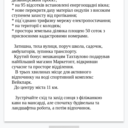
* на 95 відсотків встановлені енергоощадні вікна;
* нове перекритя даху матеріал ондулін з високим
ступенем захисту від протікання;
* під`єднано трифазну мережу електропостачання;
* на території є колодязь;
* простора земельна ділянка площею 50 соток з
присвоєними кадастровими номерами.
Затишна, тиха вулиця, поруч школа, садочок,
амбулаторія, зупинка транспорту.
Крутий бонус мешканцям Тахтаулово подарував
найбільший магазин Маркетопт, відкривши
сучасне та просторе відділення.
В трьох хвилинах місце для активного
відпочинку на воді спортивний комплекс
Вейкпарк.
До центру міста 11 км.
Зустрічайте схід та захід сонця з філіжанкою
кави на мансарді, але спочатку будівельна та
ландшафтна робота, а потім відпочинок.