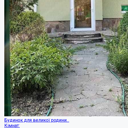
Будинок в Сем`янівці
Кімнат: