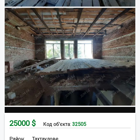
25000
$
Код об'єкта:
32505
Район:
Тахтаулове