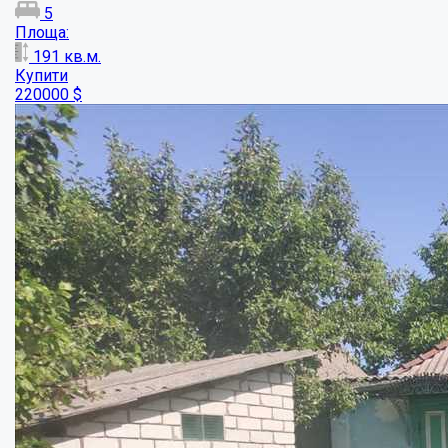
2
Площа:
39
кв.м.
Купити
10000
$