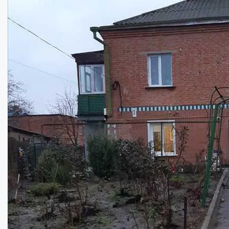
234
кв.м.
Купити
250000
$