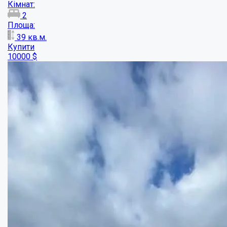
Будинок у Супрунівці
Кімнат:
3
Площа:
77
кв.м.
Купити
60000
$