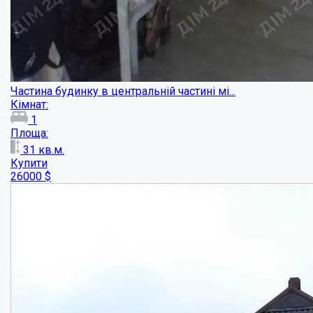
Перспективна локація поруч з пляжем на З...
Кімнат:
6
Площа: