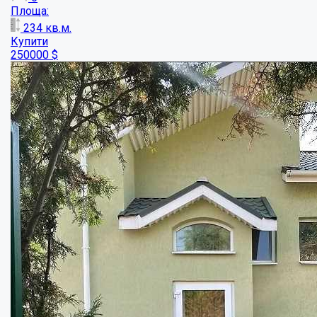
Площа:
191
кв.м.
Купити
220000
$