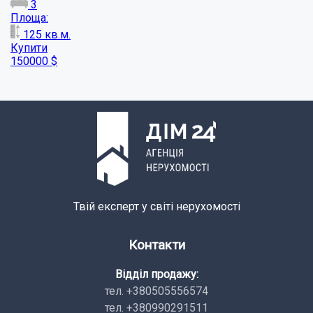
3
Площа:
155
кв.м.
Купити
108360
$
Твій експерт у світі нерухомості
Контакти
Відділ продажу:
тел. +380505556574
тел. +380990291511