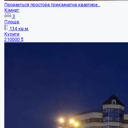
Квартира в елітному будинку...
Кімнат:
3
Площа:
125
кв.м.
Купити
150000
$