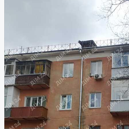
Квартира з видом на Павленківський парк ...
Кімнат:
3
Площа:
80
кв.м.
Купити
64000
$