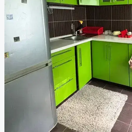
Кімнат:
3
Площа:
48
кв.м.
Купити
60000
$