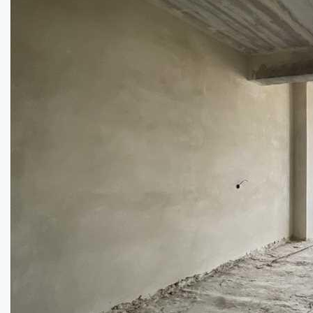
Найдешевша квартира в новобудові на Лева...
Кімнат:
3
Площа:
88
кв.м.
Купити
68000
$