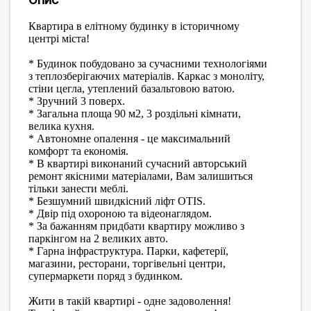
Квартира в елітному будинку в історичному
центрі міста!
* Будинок побудовано за сучасними технологіями
з теплозберігаючих матеріалів. Каркас з моноліту,
стіни цегла, утеплений базальтовою ватою.
* Зручний 3 поверх.
* Загальна площа 90 м2, 3 роздільні кімнати,
велика кухня.
* Автономне опалення - це максимальний
комфорт та економія.
* В квартирі виконаний сучасний авторський
ремонт якісними матеріалами, Вам залишиться
тільки занести меблі.
* Безшумний швидкісний ліфт OTIS.
* Двір під охороною та відеонаглядом.
* За бажанням придбати квартиру можливо з
паркінгом на 2 великих авто.
* Гарна інфраструктура. Парки, кафетерії,
магазини, ресторани, торгівельні центри,
супермаркети поряд з будинком.
Жити в такій квартирі - одне задоволення!