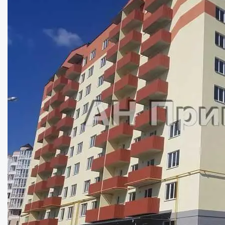
Площа:
77
кв.м.
Купити
59000
$