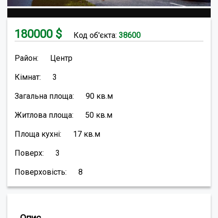
180000
$
Код об'єкта:
38600
Район:
Центр
Кімнат:
3
Загальна площа:
90
кв.м
Житлова площа:
50
кв.м
Площа кухні:
17
кв.м
Поверх:
3
Поверховість:
8
Опис