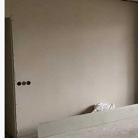
3
Площа:
89
кв.м.
Купити
85000
$