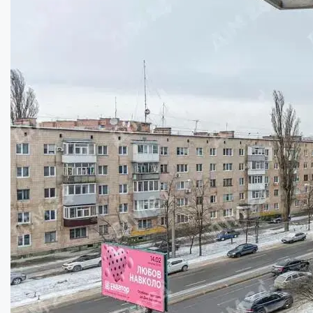
Трикімнатна квартира з панорамою та тише...
Кімнат:
3
Площа:
92
кв.м.
Купити
76169.1
$