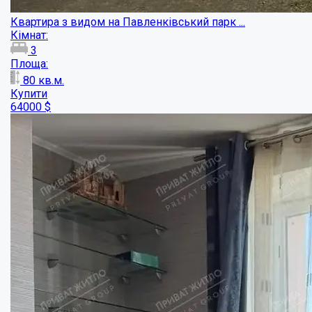
Продається простора трикімнатна квартира...
Кімнат:
3
Площа:
134
кв.м.
Купити
210000
$