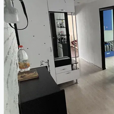
Площа:
63
кв.м.
Купити
60000
$