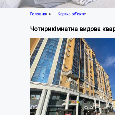
Головна
›
Картка об'єкта
›
Чотирикімнатна видова квар