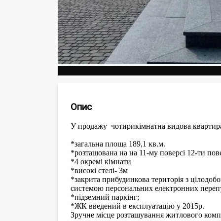
Опис
У продажу чотирикімнатна видова квартира
*загальна площа 189,1 кв.м.
*розташована на на 11-му поверсі 12-ти по
*4 окремі кімнати
*високі стелі- 3м
*закрита прибудинкова територія з цілодоб
системою персональних електронних переп
*підземний паркінг;
*ЖК введений в експлуатацію у 2015р.
Зручне місце розташування житлового комп