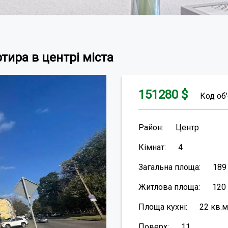
тира в центрі міста
151280
$
Код об'
Район:
Центр
Кімнат:
4
Загальна площа:
18
Житлова площа:
120
Площа кухні:
22
кв.м
Поверх:
11