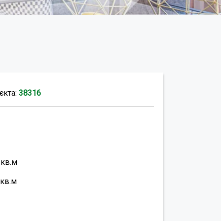
єкта:
38316
9
кв.м
кв.м