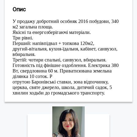
Опис
У продажу добротний особняк 2016 побудови, 340
м2 загальна площа.
Якісні та енергозберігаючі матеріали.
Три рівні.
Перший: напівпідвал + топкова 120м2,
другий-вітальня, кухня-їдальня, кабінет, санвузол,
вбиральня.
Третій: чотири спальні, санвузол, вбиральня.
Готовність під фінішне оздоблення. Електрика 380
Вт, свердловина 60 м. Приватизована земельна
ділянка 10 соток. Р
отрутою Баронівські ставки, зона відпочинку,
церква, святе джерело, школа, дитячий садок, 5
хвилин ходьби до громадського транспорту.