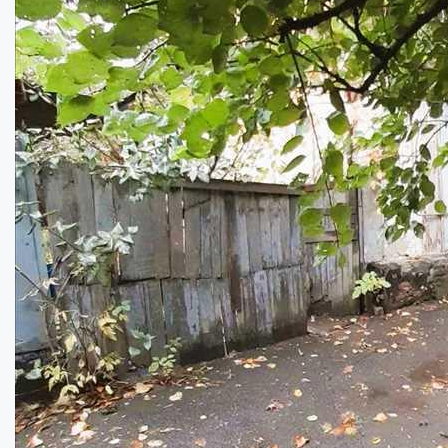
Будинок під ремонт в с. Андріївці ...
Кімнат:
3
Площа:
80
кв.м.
Купити
13000
$