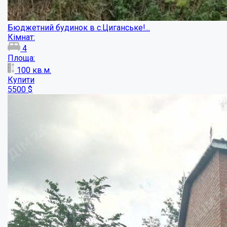
Об`єкт під реконструкцію в центральній ч...
Кімнат:
1
Площа:
26
кв.м.
Купити
5000
$