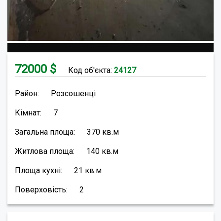
72000
$
Код об'єкта:
24127
Район:
Розсошенці
Кімнат:
7
Загальна площа:
370
кв.м
Житлова площа:
140
кв.м
Площа кухні:
21
кв.м
Поверховість:
2