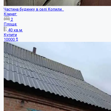
Відпочинь від міста у лісі!...
Кімнат:
4
Площа:
62
кв.м.
Купити
9500
$