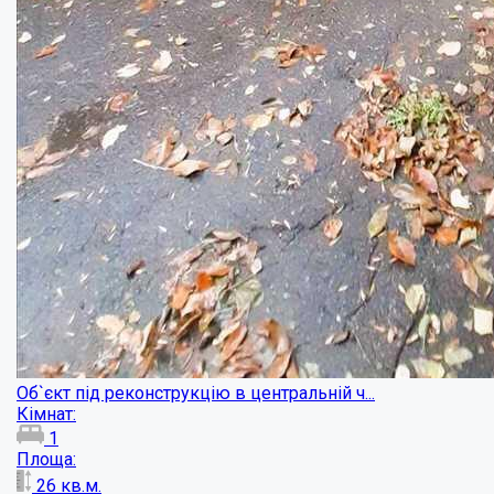
Частина будинку у центрі...
Кімнат:
3
Площа:
55
кв.м.
Купити
45000
$