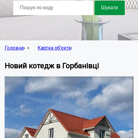
Головна
›
Картка об'єкта
›
Новий котедж в Горбанівці